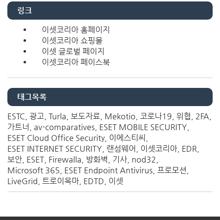
링크
이셋코리아 홈페이지
이셋코리아 쇼핑몰
이셋 글로벌 페이지
이셋코리아 페이스북
태그목록
ESTC
광고
Turla
보도자료
Mekotio
코로나19
위협
2FA
가트너
av-comparatives
ESET MOBILE SECURITY
ESET Cloud Office Security
이에스티씨
ESET INTERNET SECURITY
랜섬웨어
이셋코리아
EDR
보안
ESET
Firewalla
방화벽
기사
nod32
Microsoft 365
ESET Endpoint Antivirus
프로모션
LiveGrid
트로이목마
EDTD
이셋