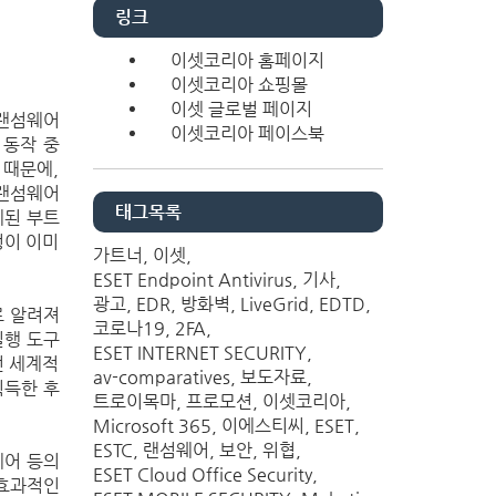
링크
이셋코리아 홈페이지
이셋코리아 쇼핑몰
이셋 글로벌 페이지
 랜섬웨어
이셋코리아 페이스북
 동작 중
 때문에,
 랜섬웨어
태그목록
체된 부트
정이 이미
가트너
이셋
ESET Endpoint Antivirus
기사
광고
EDR
방화벽
LiveGrid
EDTD
로 알려져
코로나19
2FA
실행 도구
ESET INTERNET SECURITY
전 세계적
av-comparatives
보도자료
획득한 후
트로이목마
프로모션
이셋코리아
Microsoft 365
이에스티씨
ESET
ESTC
랜섬웨어
보안
위협
웨어 등의
ESET Cloud Office Security
 효과적인