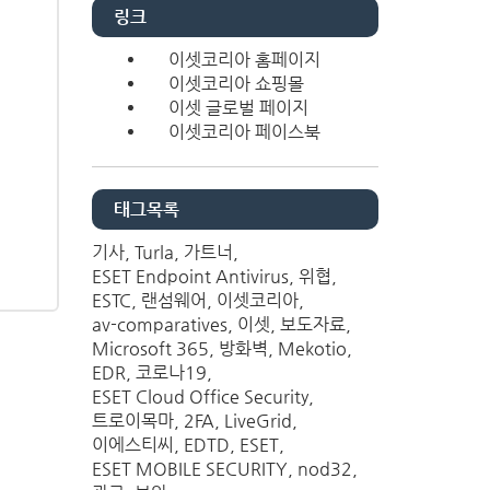
링크
이셋코리아 홈페이지
이셋코리아 쇼핑몰
이셋 글로벌 페이지
이셋코리아 페이스북
태그목록
기사
Turla
가트너
ESET Endpoint Antivirus
위협
ESTC
랜섬웨어
이셋코리아
av-comparatives
이셋
보도자료
Microsoft 365
방화벽
Mekotio
EDR
코로나19
ESET Cloud Office Security
트로이목마
2FA
LiveGrid
이에스티씨
EDTD
ESET
ESET MOBILE SECURITY
nod32