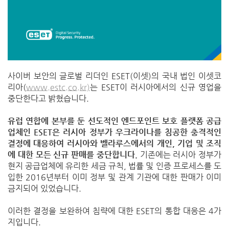
사이버 보안의 글로벌 리더인
ES
ET(
이셋
)
의 국내 법인 이셋코
리아
(
www.estc.co.kr)
는
ESET
이 러시아에서의 신규 영업을
중단한다고 밝혔습니다
.
유럽 연합에 본부를 둔 선도적인 엔드포인트 보호 플랫폼 공급
업체인
ESET
은 러시아 정부가 우크라이나를 침공한 충격적인
결정에 대응하여 러시아와 벨라루스에서의 개인
,
기업 및 조직
에 대한 모든 신규 판매를 중단합니다
.
기존에는 러시아 정부가
현지 공급업체에 유리한 세금 규칙
,
법률 및 인증 프로세스를 도
입한
2016
년부터 이미 정부 및 관계 기관에 대한 판매가 이미
금지되어 있었습니다
.
이러한 결정을 보완하여 침략에 대한
ESET
의 통합 대응은
4
가
지입니다
.