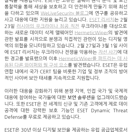
찰력
을 제공합니다
. ESET
은 고유한 맬웨어 원격 분석 및 보안
통찰력을 통해 세상을 보호하고 더 안전하게 만들기 위해 최선
을 다하고 있으며
WeLiveSecurity
블로그
에 연구를 공유하고
사고 대응에 대한 지원을 늘리고 있습니다
.
ESET
리서치
는
2
월
23
일
러시아의
우크라이나
침공
직전
우크라이나를 대상으로
하는 새로운 데이터 삭제 맬웨어인
HermeticWiper
의 발견에
관한 발표를 시작으로 분쟁과 직접적인 관련이 있는 디지털 영
역의 위협을 모니터링하고 있습니다
. 2
월
27
일과
3
월
1
일 사이
에
ESET
리서치는 우크라이나 전쟁을 악용하는
자선
사기
에 대
한 경고를 발표했으며 이후
HermeticWiper
를
퍼뜨리는
데
사
용된
다른
와이퍼와
웜
구성
요소
를 발견했습니다
. ESET
은 유럽
연합 내에서 국가
CERT
팀을 비롯한 기업 및 정부 조직의 방어
적인 사이버 보안 태세를 지속적으로 지원합니다
.
이러한 대응을 강화하기 위해 분쟁 지역
,
인접 국가 및 국제적
대응에 참여하는 국가들에 대한
보안 솔루션
을 업그레이드했습
니다
.
또한
ESET
은 전 세계의 신규 및 기존 고객에게 제로 데이
공격에 대한 강력한 보호 기능인
ESET Dynamic Threat
Defense
를 무료로 제공하고 있습니다
.
ESET
은
30
년 이상 디지털 보안을 제공하는 유럽 공급업체로서