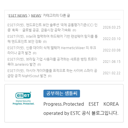
'
ESET NEWS
>
NEWS
' 카테고리의 다른 글
ESET(이셋), 엔드포인트 보안 솔루션 ‘국제 공통평가기준(CC) 인
2026.03.25
증’ 획득… 글로벌 공공, 금융시장 공략 가속화
(0)
ESET(이셋), Intel과 협력하여 하드웨어 기반 랜섬웨어 탐지를 통
2022.03.10
해 엔드포인트 보안 강화
(0)
ESET(이셋), 신종 데이터 삭제 맬웨어 HermeticWiper 의 우크
2022.03.08
라이나 공격 발견
(0)
ESET(이셋), 브라질 기업 사용자를 공격하는 새로운 뱅킹 트로이
2021.06.15
목마 Janeleiro 발견
(0)
ESET(이셋), 아시아 게이머들을 표적으로 하는 사이버 스파이 공
2021.02.22
급망 공격 NightScout 발견
(0)
공부하는 셈틀씨
Progress.Protected ESET KOREA
operated by ESTC 공식 블로그입니다.