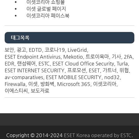
이셋코리아 쇼핑몰
이셋 글로벌 페이지
이셋코리아 페이스북
태그목록
보안
광고
EDTD
코로나19
LiveGrid
ESET Endpoint Antivirus
Mekotio
트로이목마
기사
2FA
EDR
랜섬웨어
ESTC
ESET Cloud Office Security
Turla
ESET INTERNET SECURITY
프로모션
ESET
가트너
위협
av-comparatives
ESET MOBILE SECURITY
nod32
Firewalla
이셋
방화벽
Microsoft 365
이셋코리아
이에스티씨
보도자료
Copyright © 2014-2024
ESET Korea operated by ESTC
.