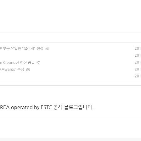
 EPP 부문 유일한 "챌린저" 선정
201
(0)
201
e Cleanup) 엔진 공급
201
(0)
 Awards" 수상
201
(0)
201
 KOREA operated by ESTC 공식 블로그입니다.