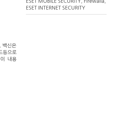
ESET MOBILE SECURITY
Firewalla
ESET INTERNET SECURITY
. 백신은
코드등으로
 이 내용