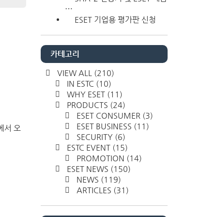
⋯
ESET 기업용 평가판 신청
카테고리
VIEW ALL
(210)
IN ESTC
(10)
WHY ESET
(11)
PRODUCTS
(24)
ESET CONSUMER
(3)
ESET BUSINESS
(11)
에서 오
SECURITY
(6)
ESTC EVENT
(15)
PROMOTION
(14)
ESET NEWS
(150)
NEWS
(119)
ARTICLES
(31)