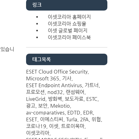
링크
이셋코리아 홈페이지
이셋코리아 쇼핑몰
이셋 글로벌 페이지
이셋코리아 페이스북
고 있습니
태그목록
ESET Cloud Office Security
Microsoft 365
기사
ESET Endpoint Antivirus
가트너
프로모션
nod32
랜섬웨어
LiveGrid
방화벽
보도자료
ESTC
광고
보안
Mekotio
av-comparatives
EDTD
EDR
ESET
이에스티씨
Turla
2FA
위협
코로나19
이셋
트로이목마
이셋코리아